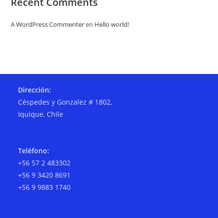
Recent Comments
A WordPress Commenter
en
Hello world!
Dirección:
Céspedes y Gonzalez # 1802,
Iquique, Chile
Teléfono:
+56 57 2 483302
+56 9 3420 8691
+56 9 9883 1740