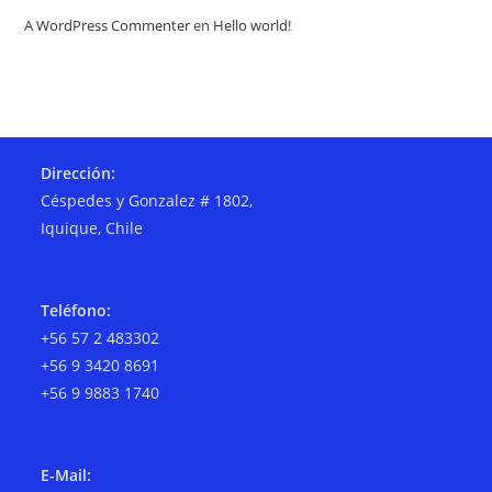
A WordPress Commenter
en
Hello world!
Dirección:
Céspedes y Gonzalez # 1802,
Iquique, Chile
Teléfono:
+56 57 2 483302
+56 9 3420 8691
+56 9 9883 1740
E-Mail: